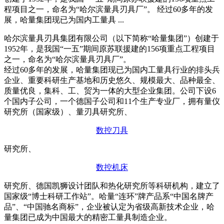
程项目之一，命名为“哈尔滨量具刃具厂”。 经过60多年的发
展，哈量集团现已为国内工量具 ...
哈尔滨量具刃具集团有限公司（以下简称“哈量集团”）创建于
1952年，是我国“一五”期间原苏联援建的156项重点工程项目
之一，命名为“哈尔滨量具刃具厂”。
经过60多年的发展，哈量集团现已为国内工量具行业的排头兵
企业、重要科研生产基地和历史悠久、规模最大、品种最全、
质量优良，集科、工、贸为一体的大型企业集团。公司下设6
个国内子公司，一个德国子公司和11个生产专业厂，拥有量仪
研究所（国家级）、量刃具研究所、
数控刀具
研究所、
数控机床
研究所、德国凯狮设计团队和热化研究所等科研机构，建立了
国家级“博士科研工作站”。哈量“连环”牌产品系“中国名牌产
品”、“中国驰名商标”，企业被认定为省级高新技术企业，哈
量集团已成为中国最大的精密工量具制造企业。