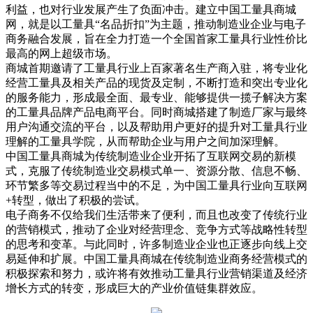
利益，也对行业发展产生了负面冲击。建立中国工量具商城
网，就是以工量具“名品折扣”为主题，推动制造业企业与电子
商务融合发展，旨在全力打造一个全国首家工量具行业性价比
最高的网上超级市场。
商城首期邀请了工量具行业上百家著名生产商入驻，将专业化
经营工量具及相关产品的现货及定制，不断打造和突出专业化
的服务能力，形成最全面、最专业、能够提供一揽子解决方案
的工量具品牌产品电商平台。同时商城搭建了制造厂家与最终
用户沟通交流的平台，以及帮助用户更好的提升对工量具行业
理解的工量具学院，从而帮助企业与用户之间加深理解。
中国工量具商城为传统制造业企业开拓了互联网交易的新模
式，克服了传统制造业交易模式单一、资源分散、信息不畅、
环节繁多等交易过程当中的不足，为中国工量具行业向互联网
+转型，做出了积极的尝试。
电子商务不仅给我们生活带来了便利，而且也改变了传统行业
的营销模式，推动了企业对经营理念、竞争方式等战略性转型
的思考和变革。与此同时，许多制造业企业也正逐步向线上交
易延伸和扩展。中国工量具商城在传统制造业商务经营模式的
积极探索和努力，或许将有效推动工量具行业营销渠道及经济
增长方式的转变，形成巨大的产业价值链集群效应。