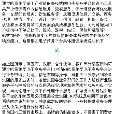
通过哈量集团基于产业链服务模式的电子商务平台建设为工量
具产业链供需双方信息服务、交易服务、供应链整合与优化服
务、交易配套服务、衍生服务等，从而促进信息、交易、商务
代理、物流、生产、设计、支付、信用、融资、担保、保险、
认证和技术支持等商务要素的集成和服务创新。同时可能为用
户提供电子单证处理、报关、退税、结汇、保险和融资等“一
站式”服务，提高哈量集团在供应链服务体系对国内外市场的
响应能力。哈量集团电子商务平台具体建设系统说明如下：
如上图所示，供应商、政府、合作伙伴、客户等外部应用均可
通过哈量集团电子商务平台门户访问哈量集团电子商务平台进
行业务申请、处理、信息查询等操作。当相关业务涉及到哈量
集团的服务业务时，哈量集团各业务部门的工作人通过产业链
服务平台中后台的各应用系统实现对相关需求的服务相应与实
现。而无论电子商务平台处理什么服务，在系统应用过程中服
务平台的系统应用必须遵循哈量集团ERP系统及电商平台管控
系统的约束与控制，并形成对应的财务、业务数据供业务管理
层及决策层进行分析与决策。
目前国内工量具市场上，品牌的仿制品较多，即侵害了消费者