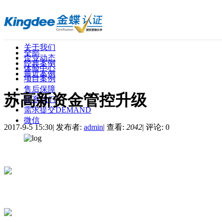
关于我们
全部
企业动态
经典案例
体验中心
最近案例
项目案例
售后保障
苏高新资金管控升级
联系我们
需求提交
DEMAND
微信
2017-9-5 15:30
|
发布者:
admin
|
查看:
2042
|
评论: 0