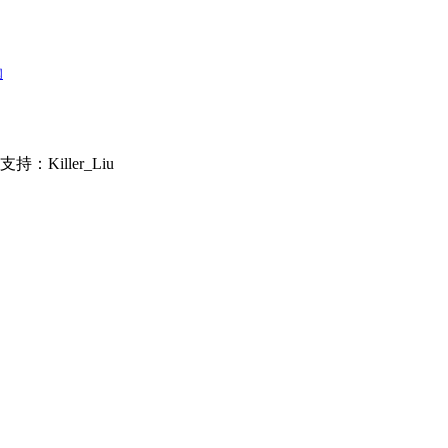
网
持：Killer_Liu