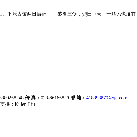
乐古镇两日游记 盛夏三伏，烈日中天。一丝风也没有，稠
3880268248
传 真：
028-66166829
邮 箱：
418893879@qq.com
持：Killer_Liu