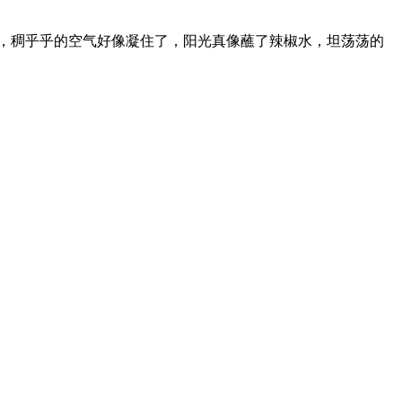
乎乎的空气好像凝住了，阳光真像蘸了辣椒水，坦荡荡的