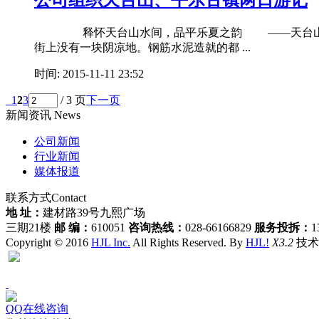
公司组织天台山、平乐古镇两日游记
释怀天台山水间，品平乐夏之韵 ——天台山、平
街上没有一块阴凉地。钢筋水泥造就的都 ...
时间: 2015-11-11 23:52
1
2
3
/ 3 页
下一页
新闻资讯
News
公司新闻
行业新闻
媒体报道
联系方式
Contact
地 址：
建材路39号九熙广场
三期21楼
邮 编：
610051
咨询热线：
028-66166829
服务投拆：
1
Copyright © 2016
HJL Inc.
All Rights Reserved. By
HJL!
X3.2
技术支
QQ在线咨询