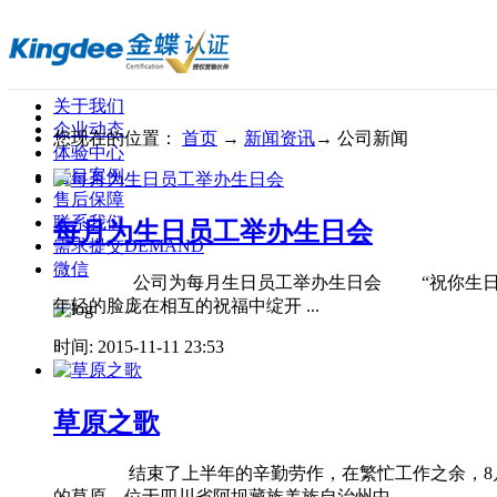
关于我们
企业动态
您现在的位置：
首页
→
新闻资讯
→
公司新闻
体验中心
项目案例
售后保障
联系我们
每月为生日员工举办生日会
需求提交
DEMAND
微信
公司为每月生日员工举办生日会 “祝你生日快乐，
年轻的脸庞在相互的祝福中绽开 ...
时间: 2015-11-11 23:53
草原之歌
结束了上半年的辛勤劳作，在繁忙工作之余，8月1日
的草原，位于四川省阿坝藏族羌族自治州中 ...