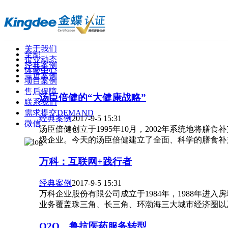
关于我们
全部
企业动态
经典案例
体验中心
最近案例
项目案例
售后保障
汤臣倍健的“大健康战略”
联系我们
需求提交
DEMAND
经典案例
2017-9-5 15:31
微信
汤臣倍健创立于1995年10月，2002年系统地
级企业。今天的汤臣倍健建立了全面、科学的膳食补充体
万科：互联网+践行者
经典案例
2017-9-5 15:31
万科企业股份有限公司成立于1984年，1988年进
业务覆盖珠三角、长三角、环渤海三大城市经济圈以及中
O2O，鲁抗医药服务转型