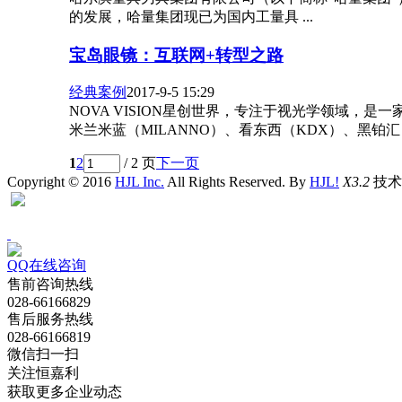
的发展，哈量集团现已为国内工量具 ...
宝岛眼镜：互联网+转型之路
经典案例
2017-9-5 15:29
NOVA VISION星创世界，专注于视光学领域
米兰米蓝（MILANNO）、看东西（KDX）、黑铂汇（CL
1
2
/ 2 页
下一页
Copyright © 2016
HJL Inc.
All Rights Reserved. By
HJL!
X3.2
技术支
QQ在线咨询
售前咨询热线
028-66166829
售后服务热线
028-66166819
微信扫一扫
关注恒嘉利
获取更多企业动态