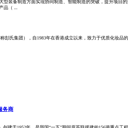
大型装备制造方面实现协同制造、智能制造的突破，提升项目的
（ ...
称彭氏集团），自1983年在香港成立以来，致力于优质化妆品
服务商
创建于1952年，是我国“一五”期间原苏联援建的156项重点工程